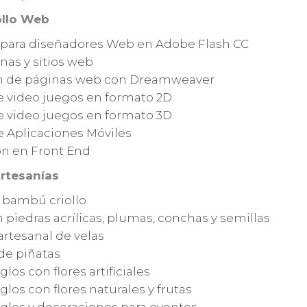
ollo Web
t para diseñadores Web en Adobe Flash CC
nas y sitios web
n de páginas web con Dreamweaver
e video juegos en formato 2D.
e video juegos en formato 3D.
e Aplicaciones Móviles
n en Front End
artesanías
 bambú criollo
n piedras acrílicas, plumas, conchas y semillas
artesanal de velas
de piñatas
glos con flores artificiales
glos con flores naturales y frutas