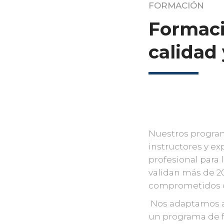
FORMACIÓN
Formaci
calidad 
Nuestros progra
instructores y ex
profesional para
validan más de 2
comprometidos co
Nos adaptamos a 
un programa de f