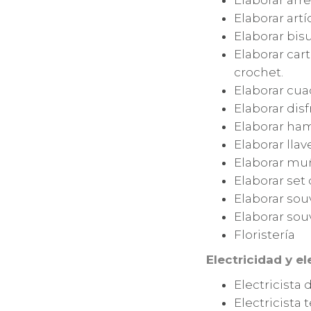
Elaborar arr
Elaborar artí
Elaborar bis
Elaborar cart
crochet.
Elaborar cua
Elaborar disf
Elaborar ham
Elaborar lla
Elaborar muñ
Elaborar set 
Elaborar sou
Elaborar sou
Floristería
Electricidad y e
Electricista 
Electricista 