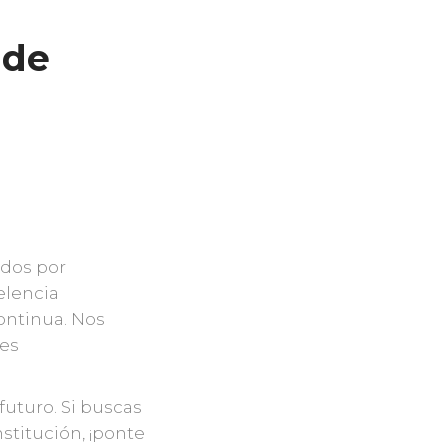
 de
dos por
elencia
ontinua. Nos
res
uturo. Si buscas
stitución, ¡ponte