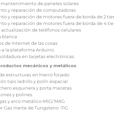
y mantenimiento de paneles solares
to y reparación de computadoras
o y reparación de motores fuera de borda de 2 ti
to y reparación de motores fuera de borda de 4 ti
 actualización de teléfonos celulares
a blanca
de Internet de las cosas.
 a la plataforma Arduino.
soldadura en tarjetas electrónicas.
productos mecánicos y metálicos
de estructuras en hierro forjado
ón tipo ladrillo y polín espacial
chero esquinera y porta macetas
tones y polines.
gas y arco metálico-MIG/ MAG.
r Gas Inerte de Tungsteno -TIG