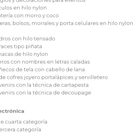
eglos y decoraciones para eventos
culos en hilo nylon
utería con morro y coco
eras, bolsos, morrales y porta celulares en hilo nylo
dros con hilo tensado
races tipo piñata
acas de hilo nylon
veros con nombres en letras caladas
ecos de tela con cabello de lana
de cofres joyero portalápices y servilletero
venirs con la técnica de cartapesta
venirs con la técnica de decoupage
lectrónica
de cuarta categoría
tercera categoría