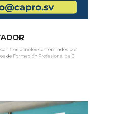
LVADOR
rzo con tres paneles conformados por
ros de Formación Profesional de El