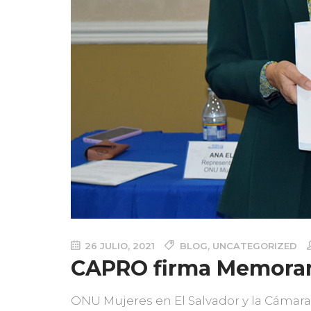
26 JULIO, 2021
BLOG
,
UNCATEGORIZED
CAPRO firma Memoran
ONU Mujeres en El Salvador y la Cámar